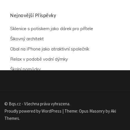
Nejnovější Příspěvky
Sklenice s potiskem jako dárek pro přítele
Šikovný architekt
Obal na iPhone jako atraktivní společník
Relax v podobě vodní dýmky
Školní pomůcky
© Bqs.cz - Všechna práva vyhrazena.
Proudly powered by WordPress
|
Theme: Opus Masonry by
Aki
Themes
.