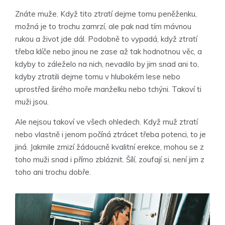
Znáte muže. Když tito ztratí dejme tomu peněženku,
možná je to trochu zamrzí, ale pak nad tím mávnou
rukou a život jde dál. Podobně to vypadá, když ztratí
třeba klíče nebo jinou ne zase až tak hodnotnou věc, a
kdyby to záleželo na nich, nevadilo by jim snad ani to,
kdyby ztratili dejme tomu v hlubokém lese nebo
uprostřed širého moře manželku nebo tchýni. Takoví ti
muži jsou.
Ale nejsou takoví ve všech ohledech. Když muž ztratí
nebo vlastně i jenom počíná ztrácet třeba potenci, to je
jiná. Jakmile zmizí žádoucně kvalitní erekce, mohou se z
toho muži snad i přímo zbláznit. Šílí, zoufají si, není jim z
toho ani trochu dobře.