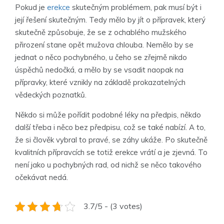
Pokud je
erekce
skutečným problémem, pak musí být i
její řešení skutečným. Tedy mělo by jít o přípravek, který
skutečně způsobuje, že se z ochablého mužského
přirození stane opět mužova chlouba. Nemělo by se
jednat o něco pochybného, u čeho se zřejmě nikdo
úspěchů nedočká, a mělo by se vsadit naopak na
přípravky, které vznikly na základě prokazatelných
vědeckých poznatků.
Někdo si může pořídit podobné léky na předpis, někdo
další třeba i něco bez předpisu, což se také nabízí. A to,
že si člověk vybral to pravé, se záhy ukáže. Po skutečně
kvalitních přípravcích se totiž erekce vrátí a je zjevná. To
není jako u pochybných rad, od nichž se něco takového
očekávat nedá.
3.7/5 - (3 votes)