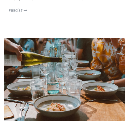
PŘEČÍST