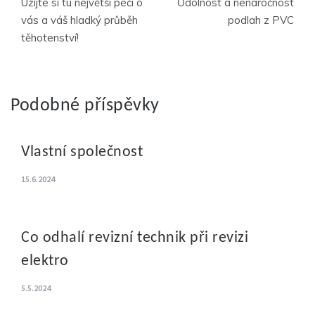
Užijte si tu největší péči o
Odolnost a nenáročnost
pro
vás a váš hladký průběh
podlah z PVC
těhotenství!
příspěvek
Podobné příspěvky
Vlastní společnost
15.6.2024
Co odhalí revizní technik při revizi
elektro
5.5.2024