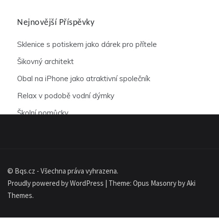
Nejnovější Příspěvky
Sklenice s potiskem jako dárek pro přítele
Šikovný architekt
Obal na iPhone jako atraktivní společník
Relax v podobě vodní dýmky
Školní pomůcky
© Bqs.cz - Všechna práva vyhrazena.
Proudly powered by WordPress
|
Theme: Opus Masonry by
Aki
Themes
.