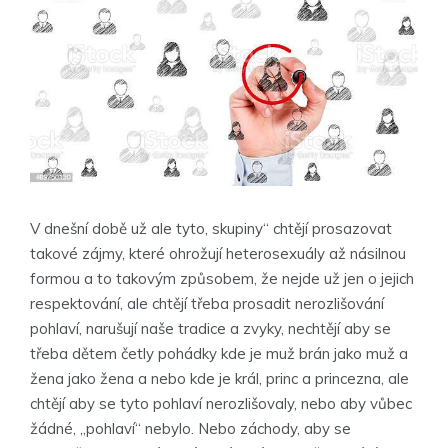
V dnešní době už ale tyto, skupiny“ chtějí prosazovat
takové zájmy, které ohrožují heterosexuály až násilnou
formou a to takovým způsobem, že nejde už jen o jejich
respektování, ale chtějí třeba prosadit nerozlišování
pohlaví, narušují naše tradice a zvyky, nechtějí aby se
třeba dětem četly pohádky kde je muž brán jako muž a
žena jako žena a nebo kde je král, princ a princezna, ale
chtějí aby se tyto pohlaví nerozlišovaly, nebo aby vůbec
žádné, „pohlaví“ nebylo. Nebo záchody, aby se