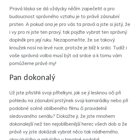
Pravá láska se dá vždycky něčím zapečetit a pro
budoucnost správného vztahu je to právě
zásnubní
prsten
. A pokud ona je pro vás ta pravá a jste si jistý, že
i vy pro ni jste ten pravý, tak pojďte vybrat ten správný
doplněk pro její ruku. Nezapomeňte, že se takový
kroužek nosí na levé ruce, protože je blíž k srdci. Tudíž i
vaše správná volba musí být od srdce a k tomu vám
pomůžeme právě my!
Pan dokonalý
Už jste přistihli svoji přítelkyni, jak se jí lesknou oči při
pohledu na zásnubní prstýnek svoji kamarádky nebo při
podobné scéně oblíbeného filmu či pravidelně
sledovaného seriálu? Dokažte ji, že jste mnohem
dokonalejší než ten nejoblíbenější herec všech dob a že
právě vy jste dokázali vybrat něco tak nádherného,
okouzlujícího a milujícího v hmotné podobě.