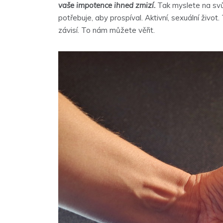
vaše impotence ihned zmizí.
Tak myslete na svůj
potřebuje, aby prospíval. Aktivní, sexuální život
závisí. To nám můžete věřit.