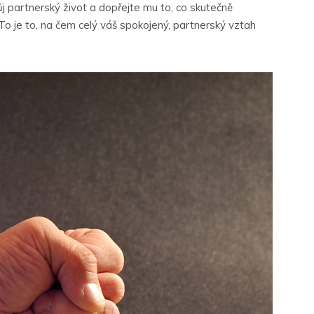
 partnerský život a dopřejte mu to, co skutečně
. To je to, na čem celý váš spokojený, partnerský vztah