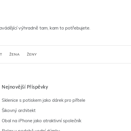
vádějící výhradně tam, kam to potřebujete.
T
ŽENA
ŽENY
Nejnovější Příspěvky
Sklenice s potiskem jako dárek pro přítele
Šikovný architekt
Obal na iPhone jako atraktivní společník
Relax v podobě vodní dýmky