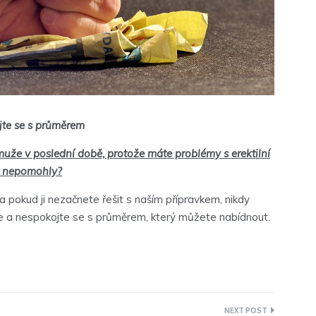
te se s průměrem
muže v poslední době, protože máte problémy s erektilní
y nepomohly?
 a pokud ji nezačnete řešit s naším přípravkem, nikdy
íve a nespokojte se s průměrem, který můžete nabídnout.