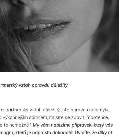
artnerský vztah opravdu důležitý
itní partnerský vztah důležitý, jste opravdu na omylu.
za výkonnějším samcem, musíte se zbavit impotence,
e je to nemožné?
My vám nabízíme přípravek, který vás
magru, která je naprosto dokonalá. Uvidíte, že díky ní