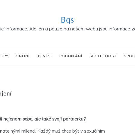
Bqs
í informace. Ale jen a pouze na našem webu jsou informace za
KUPY
ONLINE
PENÍZE
PODNIKÁNÍ
SPOLEČNOST
SPOR
ojení
il nejenom sebe, ale také svoji partnerku?
konatelnými milenci. Každý muž chce být v sexuálním