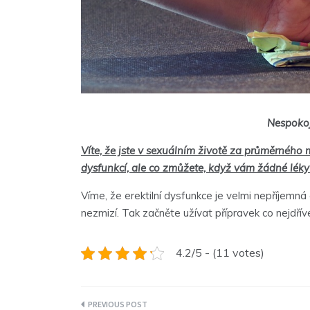
Nespokoj
Víte, že jste v sexuálním životě za průměrného 
dysfunkcí, ale co zmůžete, když vám žádné lék
Víme, že erektilní dysfunkce je velmi nepříjemná
nezmizí. Tak začněte užívat přípravek co nejdř
4.2/5 - (11 votes)