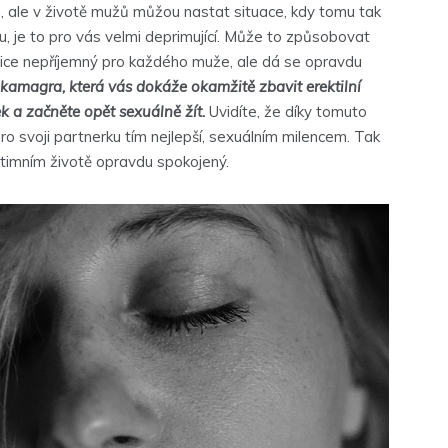
m, ale v životě mužů můžou nastat situace, kdy tomu tak
u, je to pro vás velmi deprimující. Může to způsobovat
elice nepříjemný pro každého muže, ale dá se opravdu
 kamagra
, která vás dokáže okamžitě zbavit erektilní
k a začněte opět sexuálně žít.
Uvidíte, že díky tomuto
ro svoji partnerku tím nejlepší, sexuálním milencem. Tak
 intimním životě opravdu spokojený.