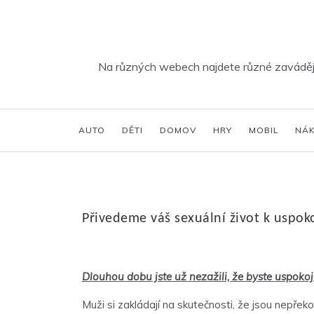
Skip
to
content
Na různých webech najdete různé zavádějíc
AUTO
DĚTI
DOMOV
HRY
MOBIL
NÁ
Přivedeme váš sexuální život k uspok
Dlouhou dobu jste už nezažili, že byste uspokoj
Muži si zakládají na skutečnosti, že jsou nepře