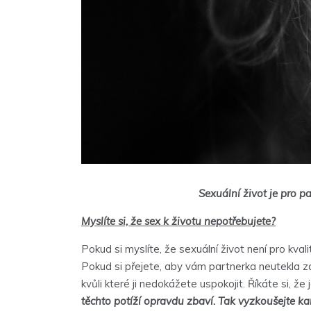
Sexuální život je pro p
Myslíte si, že sex k životu nepotřebujete?
Pokud si myslíte, že sexuální život není pro kval
Pokud si přejete, aby vám partnerka neutekla 
kvůli které ji nedokážete uspokojit. Říkáte si, ž
těchto potíží opravdu zbaví. Tak vyzkoušejte ka