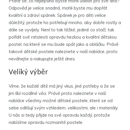
Ptáte se, co nejlepšího byste mohli udělat pro své dítě?
Odpověď je velice snadná, mohli byste mu dopřát
kvalitní a zdraví spánek. Spánek je pro děti velice
důležitý, protože ho potřebují mnoho, aby dobře rostly a
dále se vyvíjely. Není to tak těžké, jediné co stačí, tak
pořídit své ratolesti opravdu hezkou a kvalitní dětskou
postel, na které se mu bude spát jako a obláčku. Právě
takové
dětské postele
naleznete v naší nabídce, proto
neváhejte a nakupujte ještě dnes.
Veliký výběr
Víme, že každé dítě má jiný vkus, jiné potřeby a že se
jim líbí rozdílné věci. Právě proto naleznete v naší
nabídce všechny možné dětské postele, které se od
sebe odlišují svým vzhledem, velikostmi, ale i materiály.
U nás si tedy přijde na své opravdu každý, protože
nabízíme opravdu rozmanité postele.