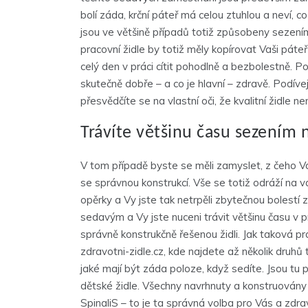
bolí záda, krční páteř má celou ztuhlou a neví, co
jsou ve většině případů totiž způsobeny sezen
pracovní židle
by totiž měly kopírovat Vaši páte
celý den v práci cítit pohodlně a bezbolestně. Po
skutečně dobře – a co je hlavní – zdravě. Podíve
přesvědčíte se na vlastní oči, že kvalitní židle ne
Trávíte většinu času sezením 
V tom případě byste se měli zamyslet, z čeho Vás
se správnou konstrukcí. Vše se totiž odráží na 
opěrky a Vy jste tak netrpěli zbytečnou bolest
sedavým a Vy jste nuceni trávit většinu času v p
správně konstrukčně řešenou židli. Jak taková p
zdravotni-zidle.cz, kde najdete až několik druhů 
jaké mají být záda poloze, když sedíte. Jsou tu pr
dětské židle. Všechny navrhnuty a konstruovány
SpinaliS – to je ta správná volba pro Vás a zdra