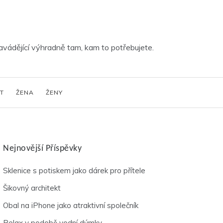
vádějící výhradně tam, kam to potřebujete.
T
ŽENA
ŽENY
Nejnovější Příspěvky
Sklenice s potiskem jako dárek pro přítele
Šikovný architekt
Obal na iPhone jako atraktivní společník
Relax v podobě vodní dýmky