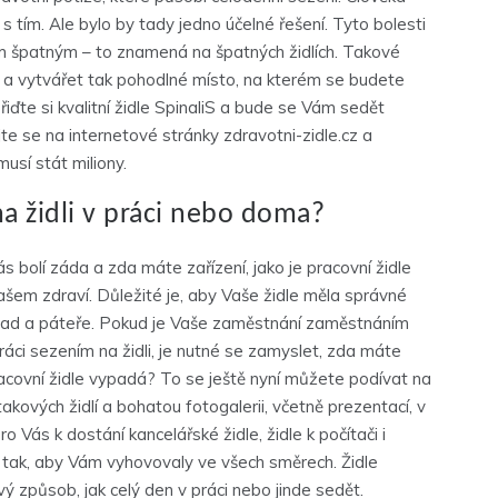
 s tím. Ale bylo by tady jedno účelné řešení. Tyto bolesti
ím špatným – to znamená na špatných židlích. Takové
ř a vytvářet tak pohodlné místo, na kterém se budete
řiďte si kvalitní židle SpinaliS a bude se Vám sedět
jte se na internetové stránky zdravotni-zidle.cz a
musí stát miliony.
na židli v práci nebo doma?
 bolí záda a zda máte zařízení, jako je pracovní židle
vašem zdraví. Důležité je, aby Vaše židle měla správné
í zad a páteře. Pokud je Vaše zaměstnání zaměstnáním
ráci sezením na židli, je nutné se zamyslet, zda máte
racovní židle vypadá? To se ještě nyní můžete podívat na
takových židlí a bohatou fotogalerii, včetně prezentací, v
o Vás k dostání kancelářské židle, židle k počítači i
 tak, aby Vám vyhovovaly ve všech směrech. Židle
vý způsob, jak celý den v práci nebo jinde sedět.