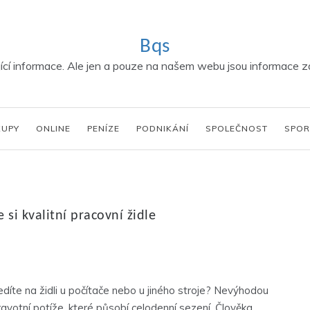
Bqs
í informace. Ale jen a pouze na našem webu jsou informace za
KUPY
ONLINE
PENÍZE
PODNIKÁNÍ
SPOLEČNOST
SPOR
si kvalitní pracovní židle
íte na židli u počítače nebo u jiného stroje? Nevýhodou
votní potíže, které působí celodenní sezení. Člověka