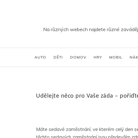
Skip
to
content
Na různých webech najdete různé zavádějíc
AUTO
DĚTI
DOMOV
HRY
MOBIL
NÁ
Udělejte něco pro Vaše záda – pořiďte 
Máte sedavé zaměstnání, ve kterém celý den sed
těchto sedavých zaměstnání jsou především zdra