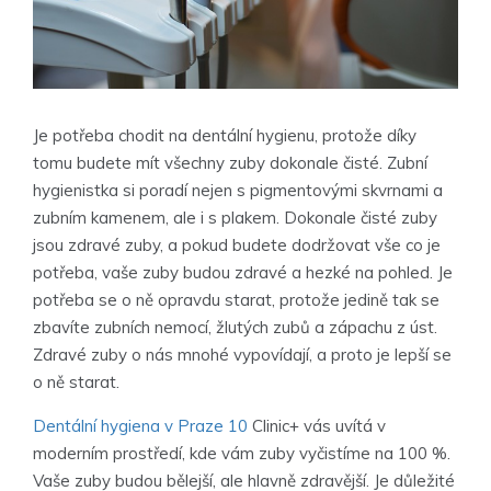
Je potřeba chodit na dentální hygienu, protože díky
tomu budete mít všechny zuby dokonale čisté. Zubní
hygienistka si poradí nejen s pigmentovými skvrnami a
zubním kamenem, ale i s plakem. Dokonale čisté zuby
jsou zdravé zuby, a pokud budete dodržovat vše co je
potřeba, vaše zuby budou zdravé a hezké na pohled. Je
potřeba se o ně opravdu starat, protože jedině tak se
zbavíte zubních nemocí, žlutých zubů a zápachu z úst.
Zdravé zuby o nás mnohé vypovídají, a proto je lepší se
o ně starat.
Dentální hygiena v Praze 10
Clinic+ vás uvítá v
moderním prostředí, kde vám zuby vyčistíme na 100 %.
Vaše zuby budou bělejší, ale hlavně zdravější. Je důležité