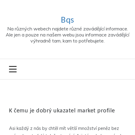
Skip
to
content
Bqs
Na různých webech najdete různé zavádějící informace.
Ale jen a pouze na našem webu jsou informace zavádějící
výhradně tam, kam to potřebujete.
K čemu je dobrý ukazatel market profile
Asi každý z nás by chtěl mít větší množství peněz bez