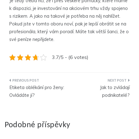
Je tedy třeba říci, že i přes veškeré pomůcky, které máme
k dispozici, je investování na akciovém trhu vždy spojeno
s rizikem. A jako na takové je potřeba na něj nahlížet.
Pokud jste v tomto oboru noví, pak je lepší obrátit se na
profesionála, který vám poradí. Máte tak větší šanci, že o
své peníze nepřijdete.
3.7/5 - (6 votes)
Navigace
Etiketa oblékání pro ženy:
Jak to zvládají
pro
Ovládáte jí?
podnikatelé?
příspěvek
Podobné příspěvky