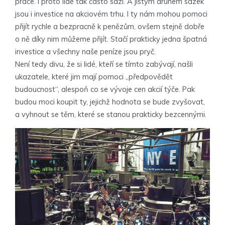
práce. I proto lidé tak často sází. A jistým druhem sázek
jsou i investice na akciovém trhu. I ty nám mohou pomoci
přijít rychle a bezpracně k penězům, ovšem stejně dobře
o ně díky nim můžeme přijít. Stačí prakticky jedna špatná
investice a všechny naše peníze jsou pryč.
Není tedy divu, že si lidé, kteří se tímto zabývají, našli
ukazatele, které jim mají pomoci „předpovědět
budoucnost“, alespoň co se vývoje cen akcií týče. Pak
budou moci koupit ty, jejichž hodnota se bude zvyšovat,
a vyhnout se těm, které se stanou prakticky bezcennými.