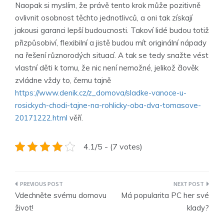
Naopak si myslím, že právě tento krok může pozitivně
ovlivnit osobnost těchto jednotlivců, a oni tak získají
jakousi garanci lepší budoucnosti. Takoví lidé budou totiž
přizpůsobiví, flexibilní a jistě budou mít originální nápady
na řešení různorodých situací. A tak se tedy snažte vést
vlastní děti k tomu, že nic není nemožné, jelikož člověk
zvládne vždy to, čemu tajně
https://www.denik.cz/z_domova/sladke-vanoce-u-
rosickych-chodi-tajne-na-rohlicky-oba-dva-tomasove-
20171222.html
věří.
4.1/5 - (7 votes)
Navigace
Vdechněte svému domovu
Má popularita PC her své
pro
život!
klady?