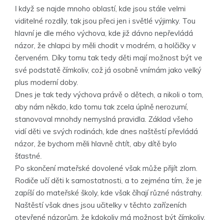
I když se najde mnoho oblastí, kde jsou stále velmi
viditelné rozdíly, tak jsou přeci jen i světlé výjimky. Tou
hlavní je dle mého výchova, kde již dávno nepřevládá
názor, že chlapci by měli chodit v modrém, a holčičky v
červeném. Díky tomu tak tedy děti mají možnost být ve
své podstatě čímkoliv, což já osobně vnímám jako velký
plus moderní doby.
Dnes je tak tedy výchova právě o dětech, a nikoli o tom,
aby nám někdo, kdo tomu tak zcela úplně nerozumí,
stanovoval mnohdy nemyslná pravidla. Základ všeho
vidí děti ve svých rodinách, kde dnes naštěstí převládá
názor, že bychom měli hlavně chtít, aby dítě bylo
šťastné.
Po skončení mateřské dovolené však může přijít zlom.
Rodiče učí děti k samostatnosti, a to zejména tím, že je
zapíší do mateřské školy, kde však číhají různé nástrahy.
Naštěstí však dnes jsou učitelky v těchto zařízeních
otevřené názorům, že kdokoliv má možnost být čímkoliv.