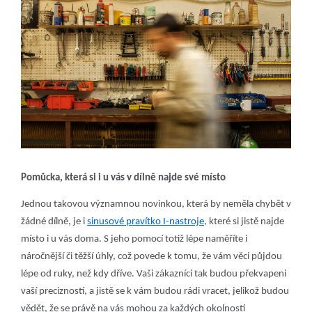
Pomůcka, která si i u vás v dílně najde své místo
Jednou takovou významnou novinkou, která by neměla chybět v
žádné dílně, je i
sinusové pravítko I-nastroje
, které si jistě najde
místo i u vás doma. S jeho pomocí totiž lépe naměříte i
náročnější či těžší úhly, což povede k tomu, že vám věci půjdou
lépe od ruky, než kdy dříve. Vaši zákazníci tak budou překvapeni
vaší precizností, a jistě se k vám budou rádi vracet, jelikož budou
vědět, že se právě na vás mohou za každých okolností