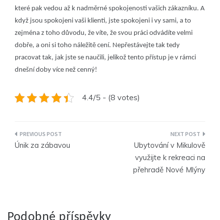
které pak vedou až k nadměrné spokojenosti vašich zákazníku. A
když jsou spokojeni vaši klienti, jste spokojeni i vy sami, a to
zejména z toho důvodu, že víte, že svou práci odvádíte velmi
dobře, a oni si toho náležitě cení. Nepřestávejte tak tedy
pracovat tak, jak jste se naučili, jelikož tento přístup je v rámci
dnešní doby více než cenný!
4.4/5 - (8 votes)
Navigace
Únik za zábavou
Ubytování v Mikulově
pro
využijte k rekreaci na
přehradě Nové Mlýny
příspěvek
Podobné příspěvky