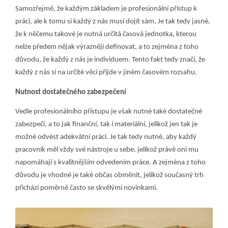
Samozřejmě, že každým základem je profesionální přístup k
práci, ale k tomu si každý z nás musí dojít sám. Je tak tedy jasné,
že k něčemu takové je nutná určitá časová jednotka, kterou
nelze předem nějak výrazněji definovat, a to zejména z toho
důvodu, že každý z nás je individuem. Tento fakt tedy značí, že
každý z nás si na určité věci přijde v jiném časovém rozsahu.
Nutnost dostatečného zabezpečení
Vedle profesionálního přístupu je však nutné také dostatečné
zabezpečí, a to jak finanční, tak i materiální, jelikož jen tak je
možné odvést adekvátní práci. Je tak tedy nutné, aby každý
pracovník měl vždy své nástroje u sebe, jelikož právě oni mu
napomáhají s kvalitnějším odvedením práce. A zejména z toho
důvodu je vhodné je také občas obměnit, jelikož současný trh
přichází poměrně často se skvělými novinkami.