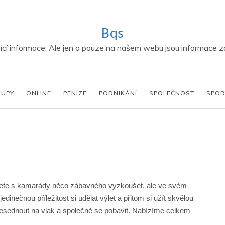
Bqs
í informace. Ale jen a pouze na našem webu jsou informace za
KUPY
ONLINE
PENÍZE
PODNIKÁNÍ
SPOLEČNOST
SPOR
hcete s kamarády něco zábavného vyzkoušet, ale ve svém
ečnou příležitost si udělat výlet a přitom si užít skvělou
nesednout na vlak a společně se pobavit. Nabízíme celkem