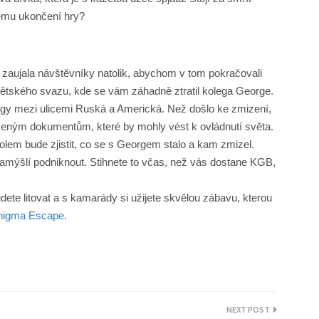
nému ukončení hry?
rá zaujala návštěvníky natolik, abychom v tom pokračovali
větského svazu, kde se vám záhadně ztratil kolega George.
gy mezi ulicemi Ruská a Americká. Než došlo ke zmizení,
třeženým dokumentům, které by mohly vést k ovládnutí světa.
m bude zjistit, co se s Georgem stalo a kam zmizel.
amýšlí podniknout. Stihnete to včas, než vás dostane KGB,
dete litovat a s kamarády si užijete skvělou zábavu, kterou
nigma Escape.