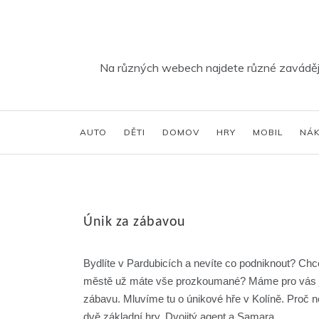
Skip
to
content
Na různých webech najdete různé zavádějíc
AUTO
DĚTI
DOMOV
HRY
MOBIL
NÁ
Únik za zábavou
Bydlíte v Pardubicích a nevíte co podniknout? C
městě už máte vše prozkoumané? Máme pro vás jedin
zábavu. Mluvíme tu o únikové hře v Kolíně. Proč 
dvě základní hry. Dvojitý agent a Samara.