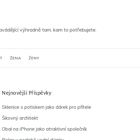
vádějící výhradně tam, kam to potřebujete.
T
ŽENA
ŽENY
Nejnovější Příspěvky
Sklenice s potiskem jako dárek pro přítele
Šikovný architekt
Obal na iPhone jako atraktivní společník
Relax v podobě vodní dýmky