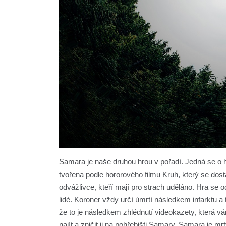
Samara je naše druhou hrou v pořadí. Jedná se o h
tvořena podle hororového filmu Kruh, který se dostal
odvážlivce, kteří mají pro strach uděláno. Hra s
lidé. Koroner vždy určí úmrtí následkem infarktu a 
že to je následkem zhlédnutí videokazety, která v
najít a zničit ji na pohřebišti Samary. Samara je mr