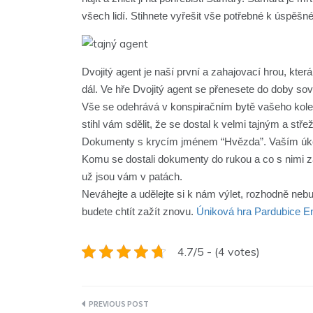
všech lidí. Stihnete vyřešit vše potřebné k úspěš
Dvojitý agent je naší první a zahajovací hrou, kte
dál. Ve hře Dvojitý agent se přenesete do doby so
Vše se odehrává v konspiračním bytě vašeho kole
stihl vám sdělit, že se dostal k velmi tajným a s
Dokumenty s krycím jménem “Hvězda”. Vaším úkole
Komu se dostali dokumenty do rukou a co s nimi z
už jsou vám v patách.
Neváhejte a udělejte si k nám výlet, rozhodně nebu
budete chtít zažít znovu.
Úniková hra Pardubice E
4.7/5 - (4 votes)
Navigace