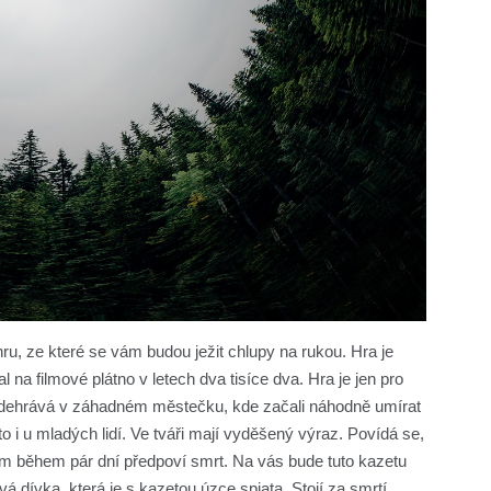
ru, ze které se vám budou ježit chlupy na rukou. Hra je
 na filmové plátno v letech dva tisíce dva. Hra je jen pro
e odehrává v záhadném městečku, kde začali náhodně umírat
to i u mladých lidí. Ve tváři mají vyděšený výraz. Povídá se,
ám během pár dní předpoví smrt. Na vás bude tuto kazetu
tvá dívka, která je s kazetou úzce spjata. Stojí za smrtí