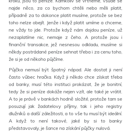
kroku, jsou to peníze. Kamkoliv se vrtneme, všude se
najde něco, za co bychom chtěli nebo měli platit,
případně za to dokonce platit musíme, protože se bez
toho nelze obejít. Jenže i když platit umíme a chceme,
ne vždy to jde. Protože když nám dojdou peníze, už
nezaplatíme nic, nemaje z čeho. A protože jsou i
finanční transakce, jež nesnesou odkladu, musíme si
někdy postrádané peníze sehnat třeba i za cenu toho,
že si je od někoho půjčíme.
Půjčka nemusí být špatný nápad. Ale dostat ji není
často vůbec hračka. Když ji někdo chce získat třeba
od banky, musí této instituci prokázat, že je bonitní,
tedy že si peníze dokáže nejen vzít, ale také je vrátit.
A to je právě v bankách hodně složité, protože tam se
posuzují jak žadatelovy příjmy, tak i jeho registry
dlužníků a další záležitosti, a to vše tu musí být ideální.
A když to není takové, jaké by si to banky
představovaly, je šance na získání půjčky nulová.