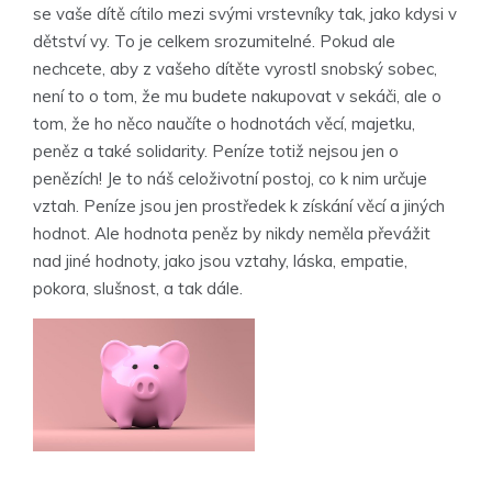
se vaše dítě cítilo mezi svými vrstevníky tak, jako kdysi v
dětství vy. To je celkem srozumitelné. Pokud ale
nechcete, aby z vašeho dítěte vyrostl snobský sobec,
není to o tom, že mu budete nakupovat v sekáči, ale o
tom, že ho něco naučíte o hodnotách věcí, majetku,
peněz a také solidarity. Peníze totiž nejsou jen o
penězích! Je to náš celoživotní postoj, co k nim určuje
vztah. Peníze jsou jen prostředek k získání věcí a jiných
hodnot. Ale hodnota peněz by nikdy neměla převážit
nad jiné hodnoty, jako jsou vztahy, láska, empatie,
pokora, slušnost, a tak dále.