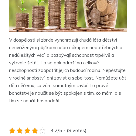
V dospělosti si zbrkle vynahrazují chudá léta dětství
neuváženými půjčkami nebo nákupem nepotřebných a
nedůležitých věcí, a pozbývají schopnost trpělivě a
vytrvale šetřit. To se pak odráží na celkové
neschopnosti zaopatřit jejich budoucí rodinu. Nepěstujte
v rodině snobství, ani závist a sebelítost. Nemůžete učit
děti něčemu, co vám samotným chybí. To pravé
bohatství je naučit se být spokojen s tím, co mám, a s
tím se naučit hospodařit.
4.2/5 - (8 votes)