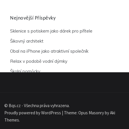
Nejnovější Příspěvky
Sklenice s potiskem jako dárek pro přítele
Šikovný architekt
Obal na iPhone jako atraktivní společník
Relax v podobě vodní dýmky
Školní pomůcky
© Bqs.cz - Všechna práva vyhrazena.
Proudly powered by WordPress
|
Theme: Opus Masonry by
Aki
Themes
.