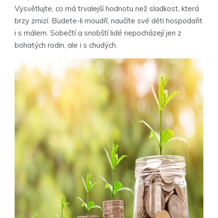
Vysvětlujte, co má trvalejší hodnotu než sladkost, která
brzy zmizí. Budete-li moudří, naučíte své děti hospodařit
i s málem. Sobečtí a snobští lidé nepocházejí jen z
bohatých rodin, ale i s chudých.