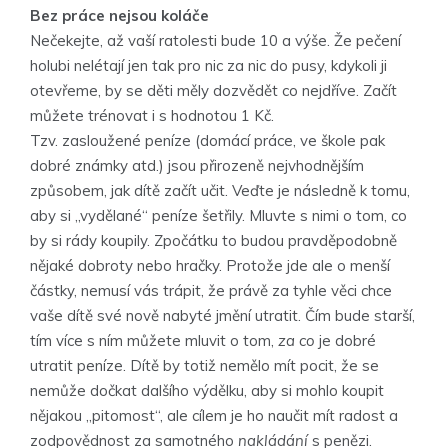
Bez práce nejsou koláče
Nečekejte, až vaší ratolesti bude 10 a výše. Že pečení
holubi nelétají jen tak pro nic za nic do pusy, kdykoli ji
otevřeme, by se děti měly dozvědět co nejdříve. Začít
můžete trénovat i s hodnotou 1 Kč.
Tzv. zasloužené peníze (domácí práce, ve škole pak
dobré známky atd.) jsou přirozeně nejvhodnějším
způsobem, jak dítě začít učit. Veďte je následně k tomu,
aby si „vydělané“ peníze šetřily. Mluvte s nimi o tom, co
by si rády koupily. Zpočátku to budou pravděpodobně
nějaké dobroty nebo hračky. Protože jde ale o menší
částky, nemusí vás trápit, že právě za tyhle věci chce
vaše dítě své nově nabyté jmění utratit. Čím bude starší,
tím více s ním můžete mluvit o tom,
za co
je dobré
utratit peníze. Dítě by totiž nemělo mít pocit, že se
nemůže dočkat dalšího výdělku, aby si mohlo koupit
nějakou „pitomost“, ale cílem je ho naučit mít radost a
zodpovědnost za samotného
nakládání
s penězi.